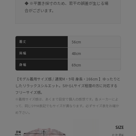
◆ ※平置き採寸のため、若干の誤差が生じる場
合がございます。
着丈
56cm
肩幅
48cm
身幅
69cm
【モデル着用サイズ感 / 通常M・9号 身長・166cm 】ゆったりと
したリラックスシルエット。SからLサイズ程度の方に対応する
フリーサイズ感。
※着用サイズ感は、あくまで目安で個人の感想です。各メーカーによ
って、同じSやM表記でもサイズが異なります。必ずサイズ表をお確か
め下さい。