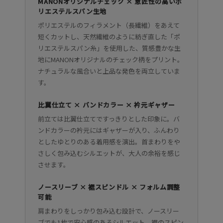
MANONオリジナルチェック × 意匠性の高いポ
リエステルスパン生地
ポリエステルのフィラメント（長繊維）をあえて
短くカットし、天然繊維のように紡ぎ直した「ポ
リエステルスパン糸」を使用した、質感豊かな生
地にMANONオリジナルのチェック柄をプリント。
ナチュラルな風合いと上品な発色を両立していま
す。
比翼仕立て × バンドカラー × 衿元ギャザー
前立ては比翼仕立てですっきりとした印象に。バ
ンドカラーの衿元にはギャザーが入り、ふんわり
としたゆとりのある着用感を演出。首まわりをや
さしく包み込むシルエットが、大人の余裕を感じ
させます。
ノースリーブ × 裾スピンドル × フォルム調整
可能
肩まわりをしっかり包み込む設計で、ノースリー
ブでも1枚で安心感のあるシルエット。裾のスピン