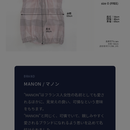
BRAND
MANON / マノン
"MANON"はフランス人女性の名前としても愛さ
れるほかに、見栄えの良い、可憐なという意味
をもちます。
"MANON"と同じく、可憐でいて、親しみやすく
愛されるブランドになれるよう思いを込めて名
付けられました。