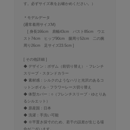
す。必ずサイズ表をお確かめください。）
＊モデルデータ
(通常着用サイズM)
[ 身長166cm 肩幅43cm バスト85cm ウエ
スト74cm ヒップ90cm 腿周り52cm 二の腕
周り26cm 足サイズ23.5cm ]
[ その他詳細 ]
◆ デザイン：ボザム（前切り替え）・フレンチ
スリーブ・スタンドカラー
◆ 素材感：シルクのようなハリと光沢のあるコ
ットンボイル・フラワーレース切り替え
◆ 体型カバー：○（フレンチスリーブ・ゆとりあ
るシルエット）
◆ 原産国：日本
◆ 洗濯：手洗い可能
◆ ※平置き採寸のため、若干の誤差が生じる場
合がございます。