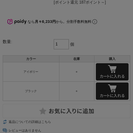
[ポイント還元 187ポイント～]
なら
月々6,233円
から。分割手数料無料
数量:
個
カラー
在庫
購入
アイボリー
○
ブラック
○
返品についての詳細はこちら
レビューはありません