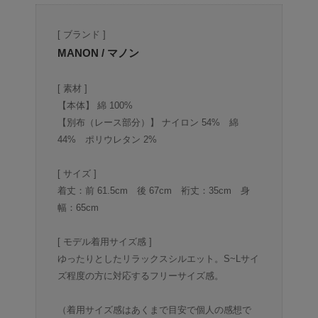
[ ブランド ]
MANON / マノン
[ 素材 ]
【本体】 綿 100%
【別布（レース部分）】 ナイロン 54% 綿
44% ポリウレタン 2%
[ サイズ ]
着丈：前 61.5cm 後 67cm 裄丈：35cm 身
幅：65cm
[ モデル着用サイズ感 ]
ゆったりとしたリラックスシルエット。S~Lサイ
ズ程度の方に対応するフリーサイズ感。
（着用サイズ感はあくまで目安で個人の感想で