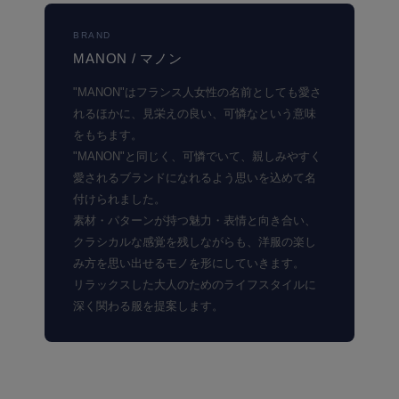
BRAND
MANON / マノン
"MANON"はフランス人女性の名前としても愛さ
れるほかに、見栄えの良い、可憐なという意味
をもちます。
"MANON"と同じく、可憐でいて、親しみやすく
愛されるブランドになれるよう思いを込めて名
付けられました。
素材・パターンが持つ魅力・表情と向き合い、
クラシカルな感覚を残しながらも、洋服の楽し
み方を思い出せるモノを形にしていきます。
リラックスした大人のためのライフスタイルに
深く関わる服を提案します。