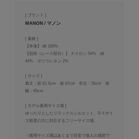
[ ブランド ]
MANON / マノン
[ 素材 ]
【本体】 綿 100%
【別布（レース部分）】 ナイロン 54% 綿
44% ポリウレタン 2%
[ サイズ ]
着丈：前 61.5cm 後 67cm 裄丈：35cm 身
幅：65cm
[ モデル着用サイズ感 ]
ゆったりとしたリラックスシルエット。S~Lサイ
ズ程度の方に対応するフリーサイズ感。
（着用サイズ感はあくまで目安で個人の感想で