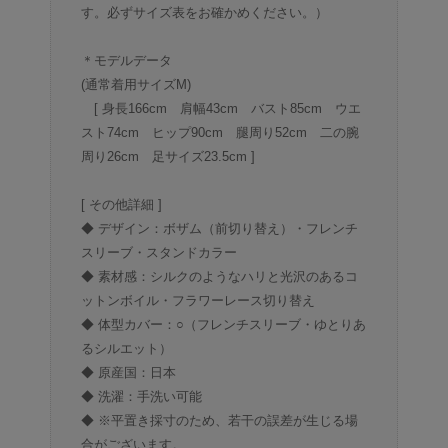
す。必ずサイズ表をお確かめください。）
＊モデルデータ
(通常着用サイズM)
[ 身長166cm 肩幅43cm バスト85cm ウエ
スト74cm ヒップ90cm 腿周り52cm 二の腕
周り26cm 足サイズ23.5cm ]
[ その他詳細 ]
◆ デザイン：ボザム（前切り替え）・フレンチ
スリーブ・スタンドカラー
◆ 素材感：シルクのようなハリと光沢のあるコ
ットンボイル・フラワーレース切り替え
◆ 体型カバー：○（フレンチスリーブ・ゆとりあ
るシルエット）
◆ 原産国：日本
◆ 洗濯：手洗い可能
◆ ※平置き採寸のため、若干の誤差が生じる場
合がございます。