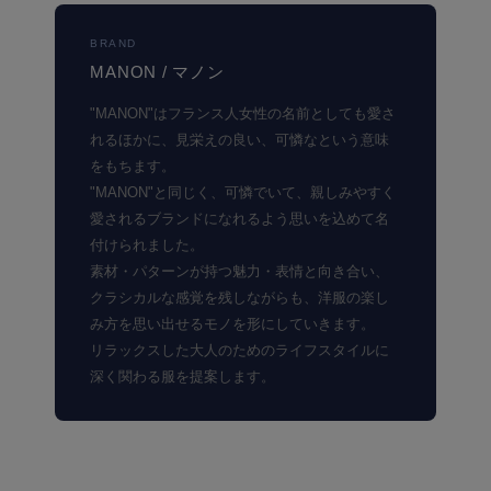
BRAND
MANON / マノン
"MANON"はフランス人女性の名前としても愛さ
れるほかに、見栄えの良い、可憐なという意味
をもちます。
"MANON"と同じく、可憐でいて、親しみやすく
愛されるブランドになれるよう思いを込めて名
付けられました。
素材・パターンが持つ魅力・表情と向き合い、
クラシカルな感覚を残しながらも、洋服の楽し
み方を思い出せるモノを形にしていきます。
リラックスした大人のためのライフスタイルに
深く関わる服を提案します。