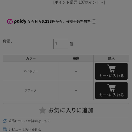
[ポイント還元 187ポイント～]
なら
月々6,233円
から。分割手数料無料
数量:
個
カラー
在庫
購入
アイボリー
○
ブラック
○
返品についての詳細はこちら
レビューはありません