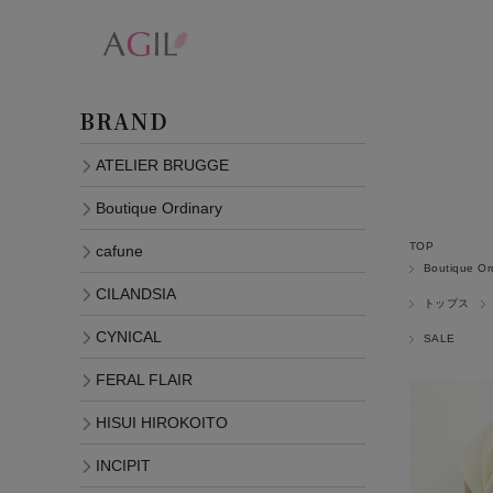
BRAND
ATELIER BRUGGE
Boutique Ordinary
TOP
cafune
Boutique Or
CILANDSIA
トップス
CYNICAL
SALE
FERAL FLAIR
HISUI HIROKOITO
INCIPIT