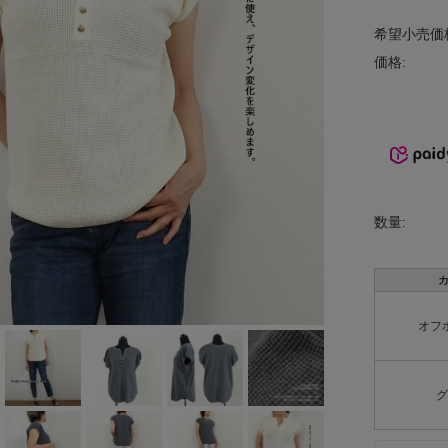
INCIPIT
希望小売価
価格:
ina
KELTY
lelill
Liyoca
数量:
MANON
MARECHAL
TERRE
オフ
MidiUmi
MIDIUMISOL
グ
ID