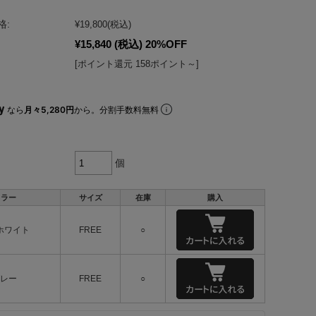
格:
¥19,800
(税込)
¥15,840
(税込)
20%OFF
[ポイント還元 158ポイント～]
なら
月々5,280円
から。分割手数料無料
個
カラー
サイズ
在庫
購入
ホワイト
FREE
○
レー
FREE
○