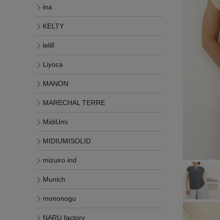
ina
KELTY
lelill
Liyoca
MANON
MARECHAL TERRE
MidiUmi
MIDIUMISOLID
mizuiro ind
Munich
mononogu
NARU factory