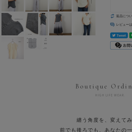
mizuiro ind
返品につ
mononogu
レビュー
Munic
NARU factory
nicholson&ni
cholson
PONT DE
CHARLONS.
Boutique Ordi
HIGH LIFE WEAR.
ramble dance
REN
纏う角度を、変えて
sosotto
前でも後ろでも、あなたの