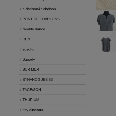
nicholson&nicholson
PONT DE CHARLONS.
ramble dance
REN
sosotto
Squady
SUR MER
SYNANOGUES 53
TAGE/SON
THURIUM
tiny dinosaur