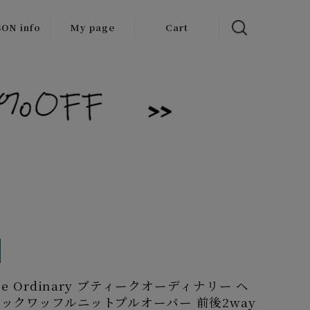
ON info
My page
Cart
 items
/Outlet
que Ordinary ブティークオーディナリー ヘ
ックワッフルニットプルオーバー 前後2way