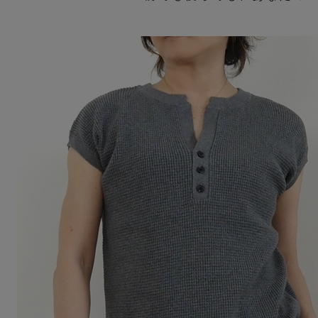
Squady
SUR MER
SYNANOGUE
S 53
TAGE/SON
THURIUM
tiny dinosaur
TOMOO
designs
その他(etc)