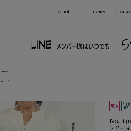
Brand
Items
SEAS
ATELIER
Outer
New
BRUGGE
Tops
SALE
Boutique
Bottoms
Ordinary
Onepiece
cafune
dinary
Bag
CILANDSIA
ニット
Wallet
CYNICAL
Goods
FERAL FLAIR
Shose
HISUI
Bouti
HIROKOITO
ンリーネ