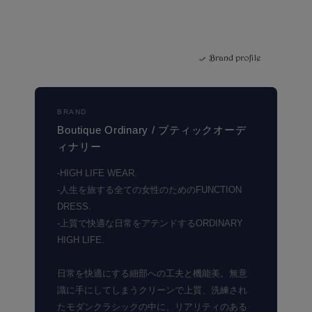
BRAND
Boutique Ordinary / ブティックオーデ
ィナリー
-HIGH LIFE WEAR.
-人生を旅する全ての女性のためのFUNCTION
DRESS.
-上質で快適な日常をアテンドするORDINARY
HIGH LIFE.
日常を快適にする細部への工夫と機能美。無意
識に手にしてしまうクリーンで上質、洗練され
たモダンクラシックの中に、リアリティのある