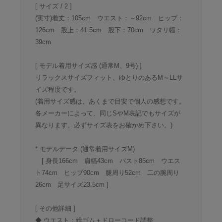
[ サイズ / 2 ]
(実寸)着丈：105cm ウエスト：～92cm ヒップ：
126cm 股上：41.5cm 股下：70cm ワタリ幅：
39cm
[ モデル着用サイズ感 (通常M、9号) ]
リラックスサイズフィット、ゆとりのあるM～LLサ
イズ程度です。
(着用サイズ感は、あくまで目安で個人の感想です。
各メーカーによって、同じSやM表記でもサイズが
異なります。必ずサイズ表をお確かめ下さい。)
* モデルデータ (通常着用サイズM)
[ 身長166cm 肩幅43cm バスト85cm ウエス
ト74cm ヒップ90cm 腿周り52cm 二の腕周り
26cm 足サイズ23.5cm ]
[ その他詳細 ]
◆ ウエスト：総ゴム＋ドローコード調整