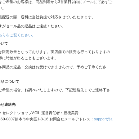
をご希望のお客様は、商品到着から3営業日以内にメールにて必ずご
い。
品配送の際、送料は当社負担で対応させていただきます。
すがセール品の返品はご遠慮ください。
ちらをご覧ください。
ついて
は限定数量となっております。実店舗での販売も行っておりますの
示に時差が出ることもございます。
ル商品の返品・交換はお受けできませんので、予めご了承くださ
商品について
ご希望の場合、お調べいたしますので、下記連絡先までご連絡下さ
わせ連絡先
：セレクトショップAGIL 運営責任者：豊後美貴
60-0807熊本市中央区1-8-16 お問合せメールアドレス：
support@a