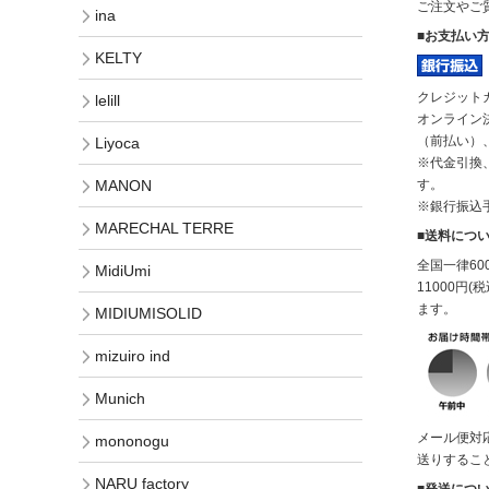
ご注文やご質
ina
■お支払い
KELTY
クレジット
lelill
オンライン
（前払い）
Liyoca
※代金引換
す。
MANON
※銀行振込
MARECHAL TERRE
■送料につ
全国一律6
MidiUmi
11000円
ます。
MIDIUMISOLID
mizuiro ind
Munich
メール便対
mononogu
送りするこ
NARU factory
■発送につ