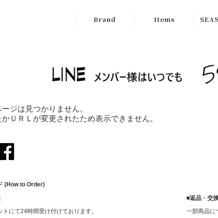
Brand
Items
SEAS
ATELIER
Outer
New
BRUGGE
Tops
SALE
Boutique
Bottoms
Ordinary
Onepiece
ページは見つかりません。
cafune
たかＵＲＬが変更されたため表示できません。
Bag
CILANDSIA
Wallet
CYNICAL
Goods
FERAL FLAIR
How to Order)
Shose
HISUI
法
■返品・交
HIROKOITO
ットにて24時間受け付けております。
一部商品に