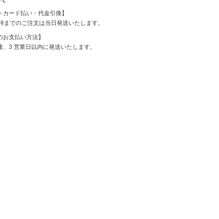
mizuiro ind
トカード払い・代金引換】
2時までのご注文は当日発送いたします。
mononogu
のお支払い方法】
後、3 営業日以内に発送いたします。
Munic
NARU factory
nicholson&ni
cholson
PONT DE
CHARLONS.
ramble dance
REN
sosotto