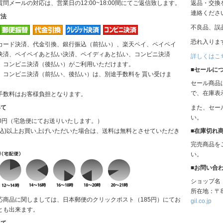
問メールの対応は、営業日の12:00~18:00間にてご返信致します。
返品・交換
INCIPIT
連絡くださ
方法
不良品、誤
ina
恐れ入りま
カード決済、代金引換、銀行振込（前払い）、楽天ペイ、ペイペイ
KELTY
決済、ペイペイあと払い決済、ペイディあと払い、コンビニ決済
詳しくはこ
、コンビニ決済（後払い）がご利用いただけます。
■セールに
、コンビニ決済（前払い、後払い）は、別途手数料を 貰い受けま
lelill
セール商品
で、在庫表
手数料はお客様負担となります。
Liyoca
いて
また、セー
い。
MANON
00円（宅急便にてお送りいたします。）
(税込)以上お買い上げいただいた場合は、送料は無料とさせていただき
■在庫切れ
MARECHAL
完売商品を
TERRE
い。
■お問い合
MidiUmi
ショップ名
所在地：〒8
MIDIUMISOL
応商品に関しましては、日本郵便のクリックポスト（185円）にてお
gil.co.jp
ID
とも出来ます。
いて