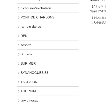
【クレジッ
nicholson&nicholson
営業日の1
PONT DE CHARLONS.
【上記以外
ご入金確認
ramble dance
REN
sosotto
Squady
SUR MER
SYNANOGUES 53
TAGE/SON
THURIUM
tiny dinosaur