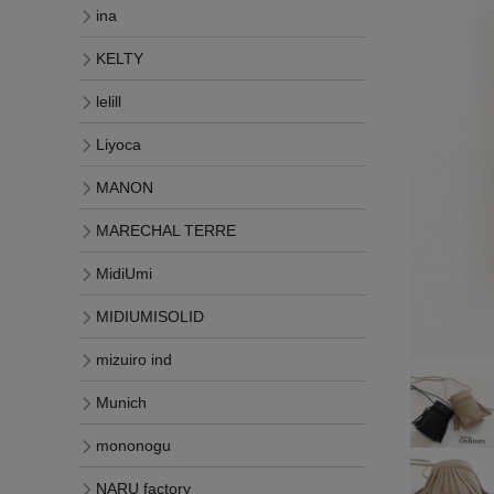
ina
KELTY
lelill
Liyoca
MANON
MARECHAL TERRE
MidiUmi
MIDIUMISOLID
mizuiro ind
Munich
mononogu
NARU factory