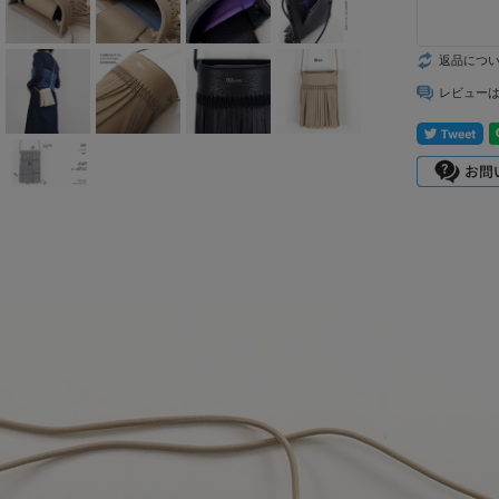
mizuiro ind
返品につ
mononogu
レビュー
Munic
NARU factory
nicholson&ni
cholson
PONT DE
CHARLONS.
ramble dance
REN
sosotto