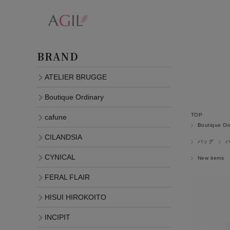
BRAND
ATELIER BRUGGE
Boutique Ordinary
TOP
cafune
Boutique Or
CILANDSIA
バッグ
CYNICAL
New items
FERAL FLAIR
HISUI HIROKOITO
INCIPIT