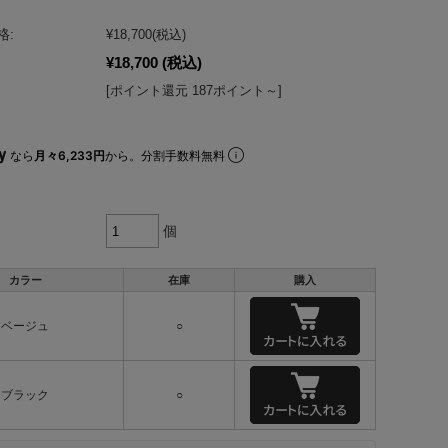
格:
¥18,700
(税込)
¥18,700
(税込)
[ポイント還元 187ポイント～]
なら
月々6,233円
から。分割手数料無料
個
カラー
在庫
購入
ベージュ
○
ブラック
○