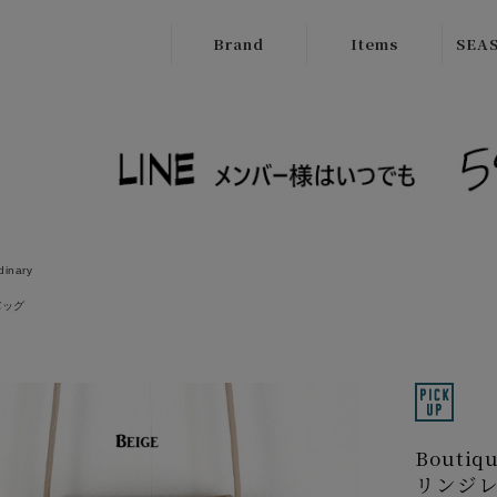
Brand
Items
SEAS
ATELIER
Outer
New
BRUGGE
Tops
SALE
Boutique
Bottoms
Ordinary
Onepiece
cafune
dinary
Bag
CILANDSIA
バッグ
Wallet
CYNICAL
Goods
FERAL FLAIR
Shose
HISUI
Bouti
HIROKOITO
リンジ