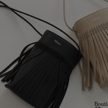
Squady
SUR MER
SYNANOGUE
S 53
TAGE/SON
THURIUM
tiny dinosaur
TOMOO
designs
その他(etc)