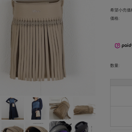
INCIPIT
希望小売価
価格:
ina
KELTY
lelill
Liyoca
数量:
MANON
MARECHAL
TERRE
MidiUmi
MIDIUMISOL
ID