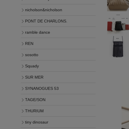
nicholson&nicholson
PONT DE CHARLONS.
ramble dance
REN
sosotto
Squady
SUR MER
SYNANOGUES 53
TAGE/SON
THURIUM
tiny dinosaur