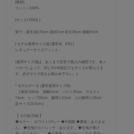
[素材]
コットン100%
[サイズ/ FREE ]
実寸：着丈(前)78cm (後)87cm 裄丈36cm 身幅55cm
[ モデル着用サイズ感 (通常M、9号) ]
レギュラーサイズフィット。
(着用サイズ感は、あくまで目安で個人の感想です。各メ
ーカーによって、同じSやM表記でもサイズが異なりま
す。必ずサイズ表をお確かめ下さい。)
* モデルデータ (通常着用サイズM)
[ 身長166cm 肩幅43cm バスト85cm ウエスト
74cm ヒップ90cm 腿周り52cm 二の腕周り26cm
足サイズ23.5cm ]
【 その他 詳細 】
◆カラー： ホワイト/グレー ◆中国製 ◆裏地：ありませ
ん。 ◆生地のストレッチ：あります。 ◆生地の透け
感：ありません。 ◆お洗濯： クリーニング or 手洗い