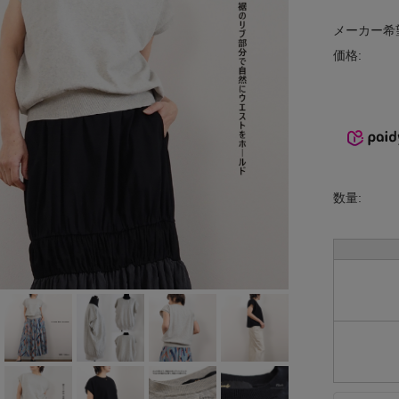
INCIPIT
メーカー希
価格:
ina
KELTY
lelill
Liyoca
数量:
MANON
MARECHAL
TERRE
MidiUmi
MIDIUMISOL
ID