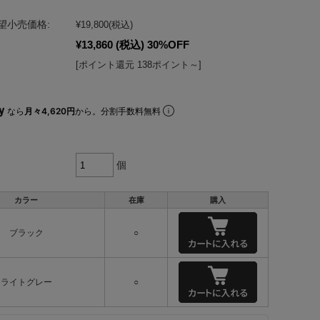
望小売価格:
¥19,800
(税込)
¥13,860
(税込)
30%OFF
[ポイント還元 138ポイント～]
なら
月々4,620円
から。分割手数料無料
個
カラー
在庫
購入
ブラック
○
ライトグレー
○