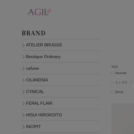
BRAND
ATELIER BRUGGE
Boutique Ordinary
TOP
cafune
Squady
CILANDSIA
トップス
CYNICAL
SALE
FERAL FLAIR
HISUI HIROKOITO
INCIPIT