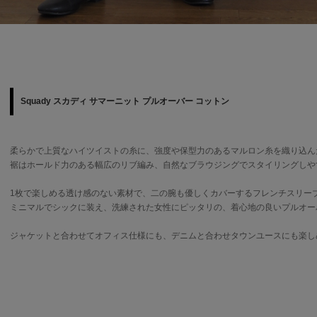
Squady スカディ サマーニット プルオーバー コットン
柔らかで上質なハイツイストの糸に、強度や保型力のあるマルロン糸を織り込ん
裾はホールド力のある幅広のリブ編み、自然なブラウジングでスタイリングしや
1枚で楽しめる透け感のない素材で、二の腕も優しくカバーするフレンチスリー
ミニマルでシックに装え、洗練された女性にピッタリの、着心地の良いプルオー
ジャケットと合わせてオフィス仕様にも、デニムと合わせタウンユースにも楽し