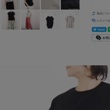
mizuiro ind
返品につ
mononogu
レビュー
Munic
NARU factory
nicholson&ni
cholson
PONT DE
CHARLONS.
ramble dance
REN
sosotto