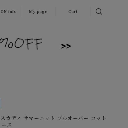
ON info
My page
Cart
 items
/Outlet
dy スカディ サマーニット プルオーバー コット
ィース