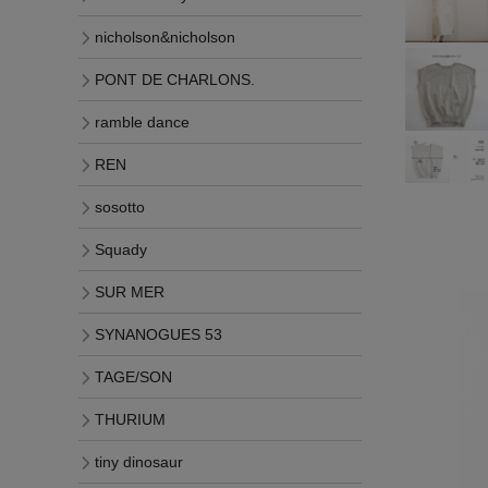
nicholson&nicholson
PONT DE CHARLONS.
ramble dance
REN
sosotto
Squady
SUR MER
SYNANOGUES 53
TAGE/SON
THURIUM
tiny dinosaur