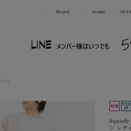
Brand
Items
SEAS
ATELIER
Outer
New
BRUGGE
Tops
SALE
Boutique
Bottoms
Ordinary
Onepiece
cafune
Bag
CILANDSIA
ニット
Wallet
CYNICAL
Goods
FERAL FLAIR
Shose
HISUI
Squa
HIROKOITO
ン レデ