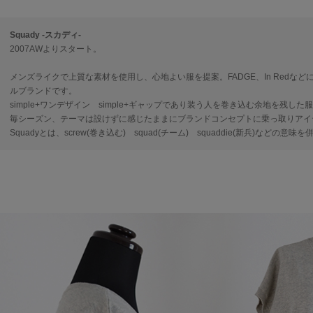
Squady -スカディ-
2007AWよりスタート。
メンズライクで上質な素材を使用し、心地よい服を提案。FADGE、In Redなど
ルブランドです。
simple+ワンデザイン simple+ギャップであり装う人を巻き込む余地を残した
毎シーズン、テーマは設けずに感じたままにブランドコンセプトに乗っ取りアイ
Squadyとは、screw(巻き込む) squad(チーム) squaddie(新兵)などの意