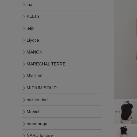
ina
KELTY
lelill
Liyoca
MANON
MARECHAL TERRE
MidiUmi
MIDIUMISOLID
mizuiro ind
Munich
mononogu
NARU factory