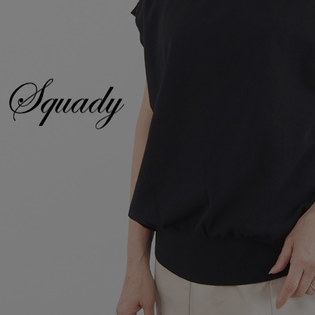
Squady
SUR MER
SYNANOGUE
S 53
TAGE/SON
THURIUM
tiny dinosaur
TOMOO
designs
その他(etc)