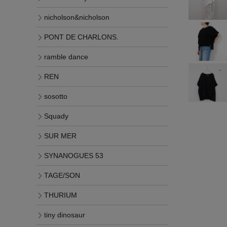
nicholson&nicholson
PONT DE CHARLONS.
ramble dance
REN
sosotto
Squady
SUR MER
SYNANOGUES 53
TAGE/SON
THURIUM
tiny dinosaur