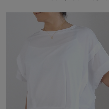
Squady
SUR MER
SYNANOGUE
S 53
TAGE/SON
THURIUM
tiny dinosaur
TOMOO
designs
その他(etc)