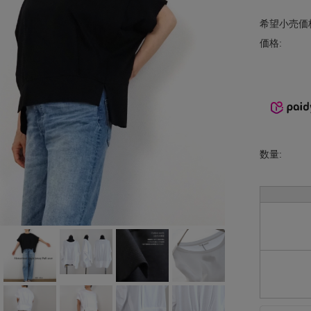
INCIPIT
希望小売価
価格:
ina
KELTY
lelill
Liyoca
数量:
MANON
MARECHAL
TERRE
MidiUmi
MIDIUMISOL
ID