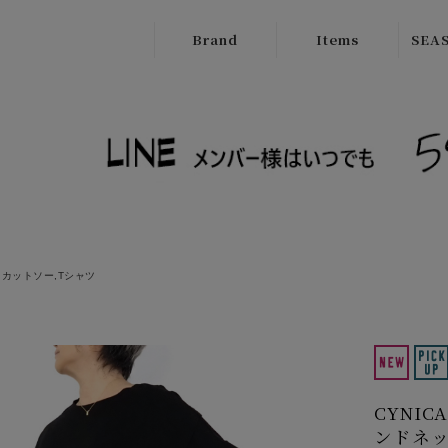
Brand
Items
SEAS
ATELIER
Outer
New
BRUGGE
Tops
SALE
Boutique
Bottoms
Ordinary
Onepiece
cafune
Bag
CILANDSIA
カットソー,Tシャツ
Wallet
CYNICAL
Goods
FERAL FLAIR
Shose
HISUI
CYNI
HIROKOITO
ンドネッ