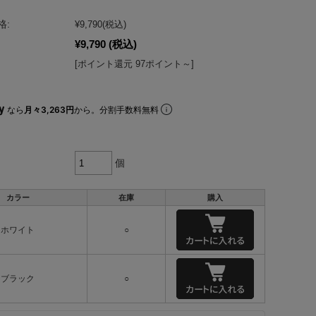
格:
¥9,790
(税込)
¥9,790
(税込)
[ポイント還元 97ポイント～]
なら
月々3,263円
から。分割手数料無料
個
カラー
在庫
購入
ホワイト
○
ブラック
○