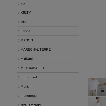
ina
KELTY
lelill
Liyoca
MANON
MARECHAL TERRE
MidiUmi
MIDIUMISOLID
mizuiro ind
Munich
mononogu
NARU factory