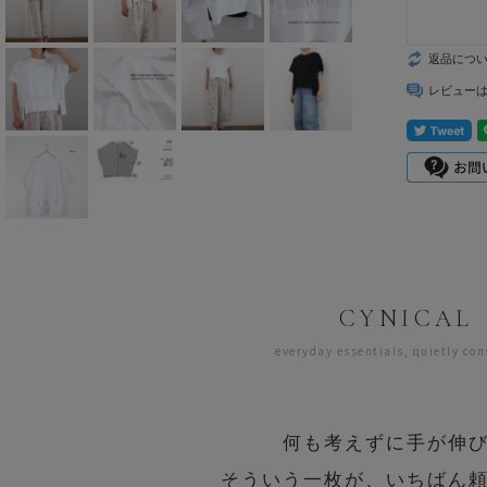
mizuiro ind
返品につ
mononogu
レビュー
Munic
NARU factory
nicholson&ni
cholson
PONT DE
CHARLONS.
CYNICAL
everyday essentials, quietly con
ramble dance
REN
何も考えずに手が伸
sosotto
そういう一枚が、いちばん