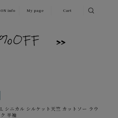
ON info
My page
Cart
 items
/Outlet
CAL シニカル シルケット天竺 カットソー ラウ
ク 半袖