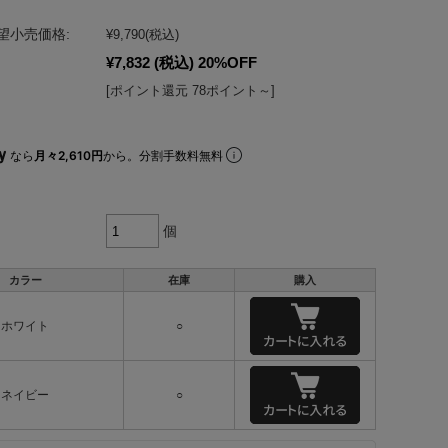
望小売価格:
¥9,790
(税込)
¥7,832
(税込)
20%OFF
[ポイント還元 78ポイント～]
なら
月々2,610円
から。分割手数料無料
個
カラー
在庫
購入
ホワイト
○
ネイビー
○