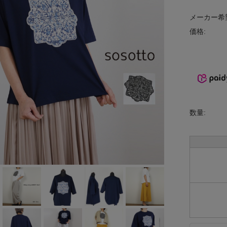
INCIPIT
メーカー希
価格:
ina
KELTY
lelill
Liyoca
数量:
MANON
MARECHAL
TERRE
MidiUmi
MIDIUMISOL
ID