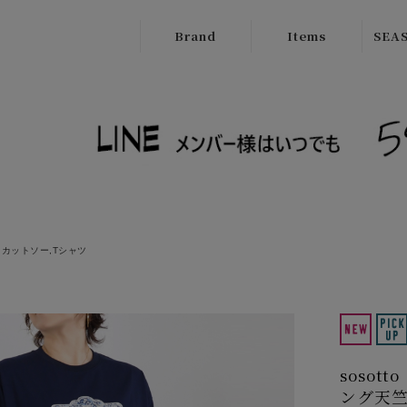
Brand
Items
SEAS
ATELIER
Outer
New
BRUGGE
Tops
SALE
Boutique
Bottoms
Ordinary
Onepiece
cafune
Bag
CILANDSIA
カットソー,Tシャツ
Wallet
CYNICAL
Goods
FERAL FLAIR
Shose
HISUI
sosot
HIROKOITO
ング天竺