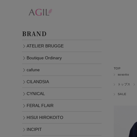
BRAND
ATELIER BRUGGE
Boutique Ordinary
TOP
cafune
sosotto
CILANDSIA
トップス
CYNICAL
SALE
FERAL FLAIR
HISUI HIROKOITO
INCIPIT