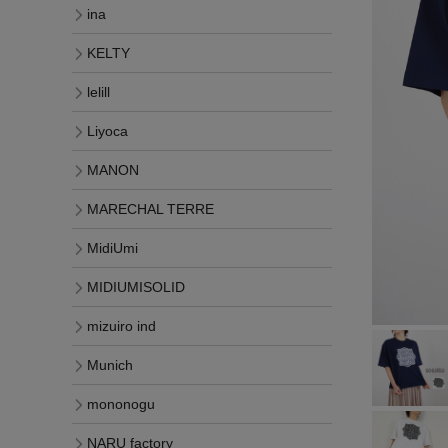
ina
KELTY
lelill
Liyoca
MANON
MARECHAL TERRE
MidiUmi
MIDIUMISOLID
mizuiro ind
Munich
mononogu
NARU factory