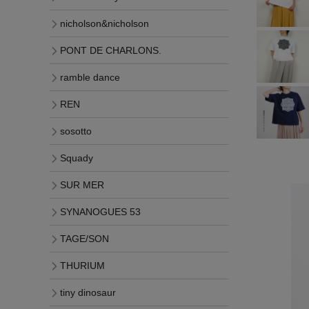
nicholson&nicholson
PONT DE CHARLONS.
ramble dance
REN
sosotto
Squady
SUR MER
SYNANOGUES 53
TAGE/SON
THURIUM
tiny dinosaur