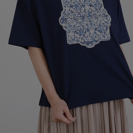
Squady
SUR MER
SYNANOGUE
S 53
TAGE/SON
THURIUM
tiny dinosaur
TOMOO
designs
その他(etc)