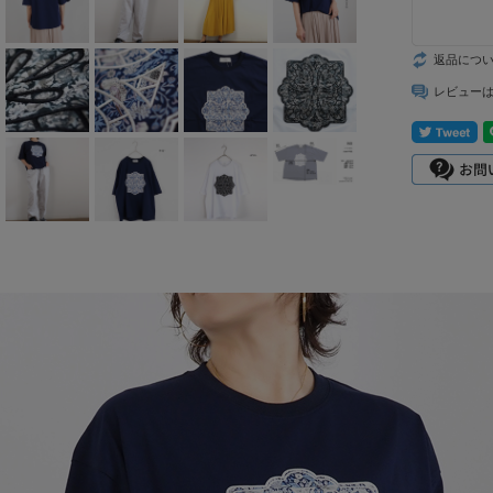
mizuiro ind
返品につ
mononogu
レビュー
Munic
NARU factory
nicholson&ni
cholson
PONT DE
CHARLONS.
ramble dance
REN
sosotto