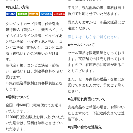
■お支払い方法
不良品、誤品配送の際、送料は当社
負担で対応させていただきます。
恐れ入りますがセール品の返品はご
クレジットカード決済、代金引換、
遠慮ください。
銀行振込（前払い）、楽天ペイ、ペ
イペイオンライン決済、ペイペイあ
詳しくはこちらをご覧ください。
と払い決済、ペイディあと払い、コ
■セールについて
ンビニ決済（前払い）、コンビニ決
セール商品は限定数量となっており
済（後払い）がご利用いただけま
ます。実店舗での販売も行っており
す。
ますので、在庫表示に時差が出るこ
※代金引換、コンビニ決済（前払
ともございます。
い、後払い）は、別途手数料を 貰い
受けます。
また、セール商品の返品・交換はお
※銀行振込手数料はお客様負担とな
受けできませんので、予めご了承く
ります。
ださい。
■送料について
■在庫切れ商品について
全国一律600円（宅急便にてお送り
完売商品をご希望の場合、お調べい
いたします。）
たしますので、下記連絡先までご連
11000円(税込)以上お買い上げいただ
絡下さい。
いた場合は、送料は無料とさせてい
■お問い合わせ連絡先
ただきます。