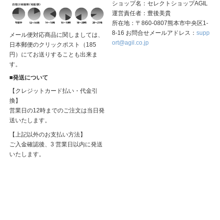
ショップ名：セレクトショップAGIL
運営責任者：豊後美貴
所在地：〒860-0807熊本市中央区1-
8-16 お問合せメールアドレス：
supp
メール便対応商品に関しましては、
ort@agil.co.jp
日本郵便のクリックポスト（185
円）にてお送りすることも出来ま
す。
■発送について
【クレジットカード払い・代金引
換】
営業日の12時までのご注文は当日発
送いたします。
【上記以外のお支払い方法】
ご入金確認後、3 営業日以内に発送
いたします。