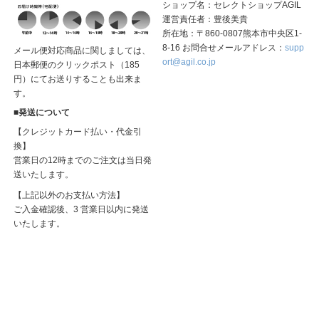
ショップ名：セレクトショップAGIL
運営責任者：豊後美貴
所在地：〒860-0807熊本市中央区1-
8-16 お問合せメールアドレス：
supp
メール便対応商品に関しましては、
ort@agil.co.jp
日本郵便のクリックポスト（185
円）にてお送りすることも出来ま
す。
■発送について
【クレジットカード払い・代金引
換】
営業日の12時までのご注文は当日発
送いたします。
【上記以外のお支払い方法】
ご入金確認後、3 営業日以内に発送
いたします。