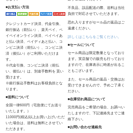
■お支払い方法
不良品、誤品配送の際、送料は当社
負担で対応させていただきます。
恐れ入りますがセール品の返品はご
クレジットカード決済、代金引換、
遠慮ください。
銀行振込（前払い）、楽天ペイ、ペ
イペイオンライン決済、ペイペイあ
詳しくはこちらをご覧ください。
と払い決済、ペイディあと払い、コ
■セールについて
ンビニ決済（前払い）、コンビニ決
セール商品は限定数量となっており
済（後払い）がご利用いただけま
ます。実店舗での販売も行っており
す。
ますので、在庫表示に時差が出るこ
※代金引換、コンビニ決済（前払
ともございます。
い、後払い）は、別途手数料を 貰い
受けます。
また、セール商品の返品・交換はお
※銀行振込手数料はお客様負担とな
受けできませんので、予めご了承く
ります。
ださい。
■送料について
■在庫切れ商品について
全国一律600円（宅急便にてお送り
完売商品をご希望の場合、お調べい
いたします。）
たしますので、下記連絡先までご連
11000円(税込)以上お買い上げいただ
絡下さい。
いた場合は、送料は無料とさせてい
■お問い合わせ連絡先
ただきます。