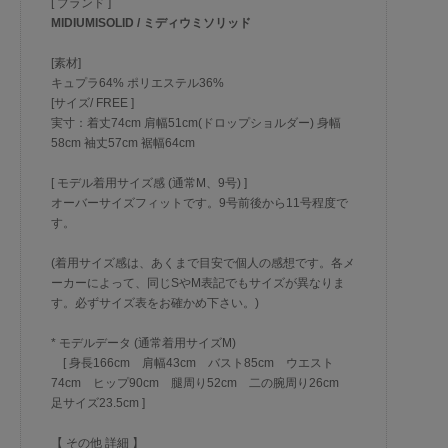
[ ブランド ]
MIDIUMISOLID / ミディウミソリッド
[素材]
キュプラ64% ポリエステル36%
[サイズ/ FREE ]
実寸：着丈74cm 肩幅51cm(ドロップショルダー) 身幅
58cm 袖丈57cm 裾幅64cm
[ モデル着用サイズ感 (通常M、9号) ]
オーバーサイズフィットです。9号前後から11号程度で
す。
(着用サイズ感は、あくまで目安で個人の感想です。各メ
ーカーによって、同じSやM表記でもサイズが異なりま
す。必ずサイズ表をお確かめ下さい。)
* モデルデータ (通常着用サイズM)
[ 身長166cm 肩幅43cm バスト85cm ウエスト
74cm ヒップ90cm 腿周り52cm 二の腕周り26cm
足サイズ23.5cm ]
【 その他 詳細 】