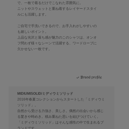
で、一枚で着るだけでこなれた雰囲気に。
ニットやスウェットと重ね着するレイヤードスタイ
ルにも活躍します。
ご自宅で手洗いできるので、お手入れがしやすいの
も嬉しいポイント。
上品な光沢と落ち感が魅力のこのシャツは、オンオ
フ問わず様々なシーンで活躍する、ワードローブに
欠かせない一枚です。
MIDIUMISOLID/ミディウミソリッド
2016年春夏コレクションからスタートした「ミディウミ
ソリッド」。
自然から受ける力強さ、美しさ。偶然の出会いから感じ
る驚きや時めき。積み重ねた思いを結びつけていく。
「ミディウミソリッド」はそんな感性の中で生まれるブ
ランドです。