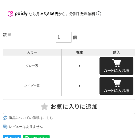
なら
月々5,866円
から。分割手数料無料
数量:
個
カラー
在庫
購入
グレー系
○
ネイビー系
○
返品についての詳細はこちら
レビューはありません