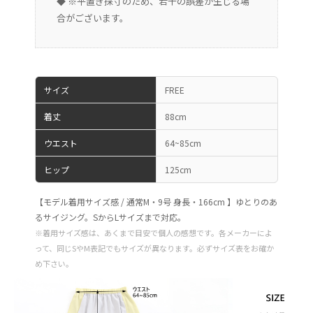
◆ ※平置き採寸のため、若干の誤差が生じる場
合がございます。
サイズ
FREE
着丈
88cm
ウエスト
64~85cm
ヒップ
125cm
【モデル着用サイズ感 / 通常M・9号 身長・166cm 】ゆとりのあ
るサイジング。SからLサイズまで対応。
※着用サイズ感は、あくまで目安で個人の感想です。各メーカーによ
って、同じSやM表記でもサイズが異なります。必ずサイズ表をお確か
め下さい。