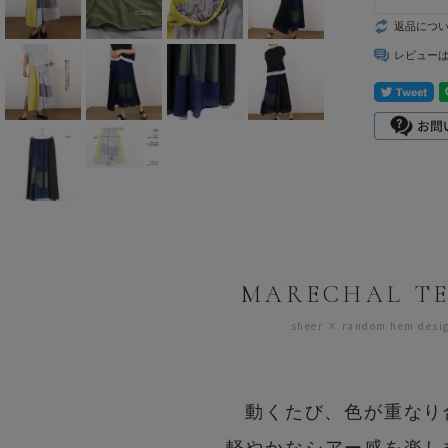
mizuiro ind
返品につ
mononogu
レビュー
Munic
NARU factory
nicholson&ni
cholson
PONT DE
CHARLONS.
MARECHAL T
ramble dance
sheer × random hem desi
REN
動くたび、色が重なり
sosotto
軽やかなシアー感を楽し