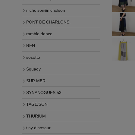
nicholson&nicholson
PONT DE CHARLONS.
ramble dance
REN
sosotto
Squady
SUR MER
SYNANOGUES 53
TAGE/SON
THURIUM
tiny dinosaur