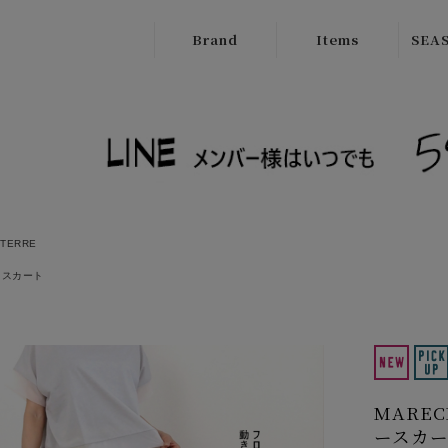
Brand
Items
SEAS
ATELIER
Outer
New
BRUGGE
Tops
SALE
Boutique
Bottoms
Ordinary
Onepiece
cafune
 TERRE
Bag
CILANDSIA
スカート
Wallet
CYNICAL
Goods
FERAL FLAIR
Shose
HISUI
MARE
HIROKOITO
ースカー