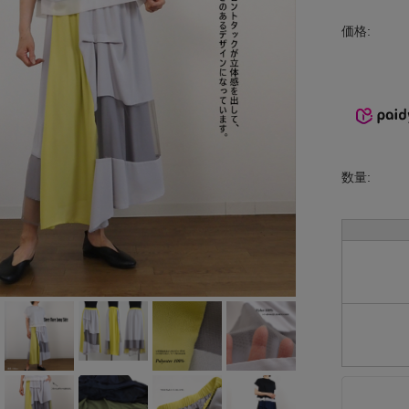
INCIPIT
価格:
ina
KELTY
lelill
Liyoca
数量:
MANON
MARECHAL
TERRE
MidiUmi
MIDIUMISOL
ID