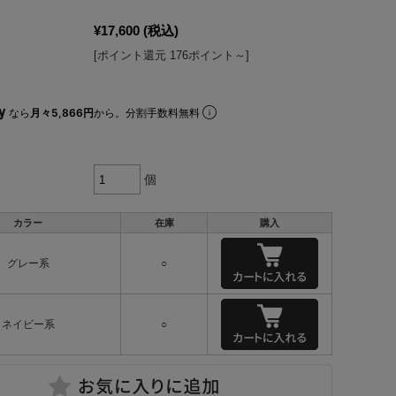
¥17,600
(税込)
[ポイント還元 176ポイント～]
なら
月々5,866円
から。分割手数料無料
個
カラー
在庫
購入
グレー系
○
ネイビー系
○