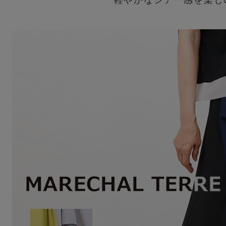
Squady
SUR MER
SYNANOGUE
S 53
TAGE/SON
THURIUM
tiny dinosaur
TOMOO
designs
その他(etc)