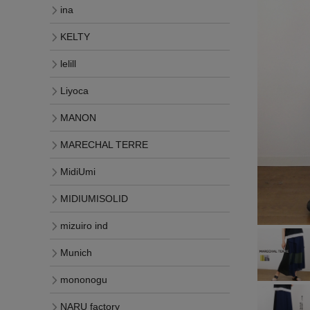
ina
KELTY
lelill
Liyoca
MANON
MARECHAL TERRE
MidiUmi
MIDIUMISOLID
mizuiro ind
Munich
mononogu
NARU factory