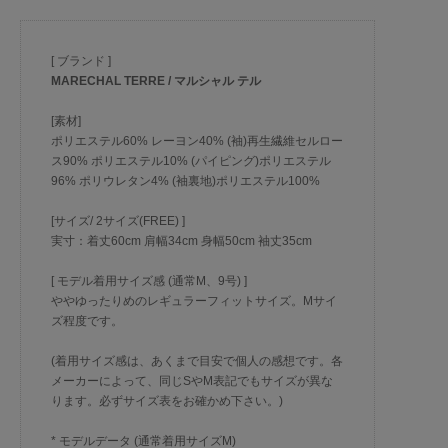
[ ブランド ]
MARECHAL TERRE / マルシャル テル
[素材]
ポリエステル60% レーヨン40% (袖)再生繊維セルロー
ス90% ポリエステル10% (パイピング)ポリエステル
96% ポリウレタン4% (袖裏地)ポリエステル100%
[サイズ/ 2サイズ(FREE) ]
実寸：着丈60cm 肩幅34cm 身幅50cm 袖丈35cm
[ モデル着用サイズ感 (通常M、9号) ]
ややゆったりめのレギュラーフィットサイズ。Mサイ
ズ程度です。
(着用サイズ感は、あくまで目安で個人の感想です。各
メーカーによって、同じSやM表記でもサイズが異な
ります。必ずサイズ表をお確かめ下さい。)
* モデルデータ (通常着用サイズM)