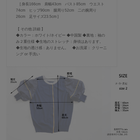
[ 身長166cm 肩幅43cm バスト85cm ウエスト
74cm ヒップ90cm 腿周り52cm 二の腕周り
26cm 足サイズ23.5cm ]
【 その他 詳細 】
◆カラー：ホワイト/ネイビー ◆中国製 ◆裏地：袖の
み２重仕様 ◆生地のストレッチ：身頃はあります。
◆生地の透け感：ありません。 ◆お洗濯： クリーニ
ング or 手洗い