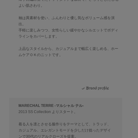
よい肌さわり。
袖は異素材を使い、ふんわりと優し気なボリューム感を演
出。
手軽に楽しみつつ、女性らしい緩やかなシルエットでボディ
ラインをカバーします。
上品なスタイルから、カジュアルまで幅広く楽しめる、ホー
ムケアＯＫのニットです。
MARECHAL TERRE -マルシャル テル-
2013 SS Collection よりスタート。
着る人を凛とさせる服作りをテーマとして、トラッド、
カジュアル、エレガントモードを少しだけ捻ったデザイ
ンで30代のリアルクローズを提案。