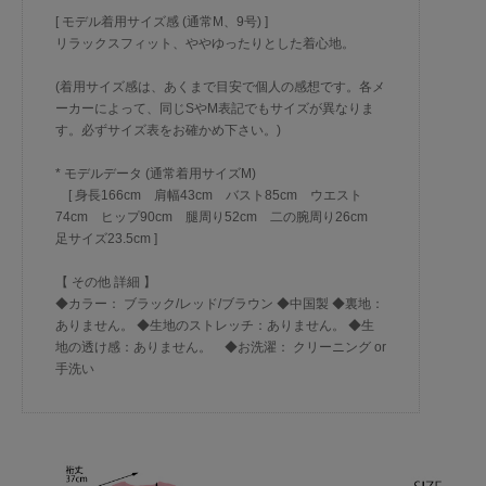
[ モデル着用サイズ感 (通常M、9号) ]
リラックスフィット、ややゆったりとした着心地。
(着用サイズ感は、あくまで目安で個人の感想です。各メ
ーカーによって、同じSやM表記でもサイズが異なりま
す。必ずサイズ表をお確かめ下さい。)
* モデルデータ (通常着用サイズM)
[ 身長166cm 肩幅43cm バスト85cm ウエスト
74cm ヒップ90cm 腿周り52cm 二の腕周り26cm
足サイズ23.5cm ]
【 その他 詳細 】
◆カラー： ブラック/レッド/ブラウン ◆中国製 ◆裏地：
ありません。 ◆生地のストレッチ：ありません。 ◆生
地の透け感：ありません。 ◆お洗濯： クリーニング or
手洗い