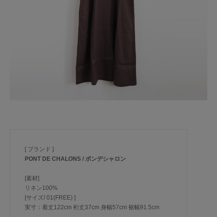
[ ブランド ]
PONT DE CHALONS / ポンデシャロン
[素材]
リネン100%
[サイズ/ 01(FREE) ]
実寸：着丈122cm 裄丈37cm 身幅57cm 裾幅91.5cm