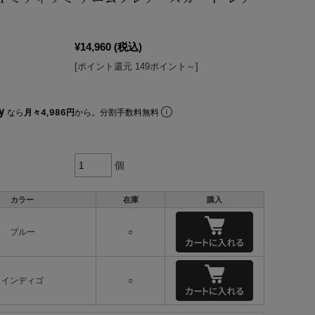
¥14,960
(税込)
[ポイント還元 149ポイント～]
なら
月々4,986円
から。分割手数料無料
個
カラー
在庫
購入
ブルー
○
インディゴ
○