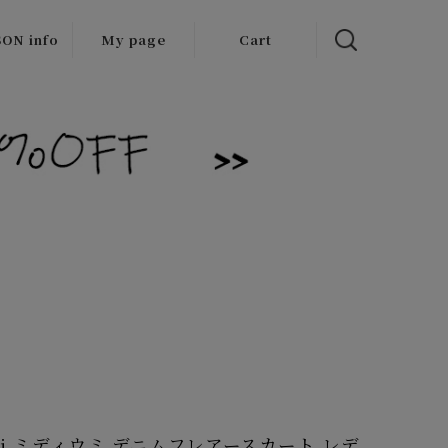
ON info
My page
Cart
 items
/Outlet
Umi ミディウミ デニムフレアースカート レデ