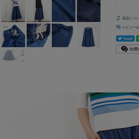
mizuiro ind
mononogu
返品につ
レビュー
Munic
NARU factory
nicholson&ni
cholson
PONT DE
CHARLONS.
ramble dance
REN
sosotto