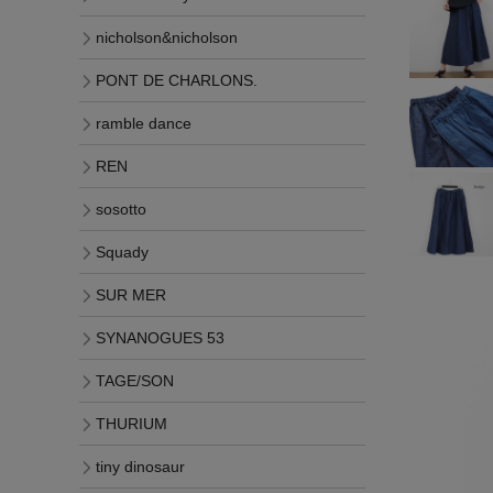
nicholson&nicholson
PONT DE CHARLONS.
ramble dance
REN
sosotto
Squady
SUR MER
SYNANOGUES 53
TAGE/SON
THURIUM
tiny dinosaur