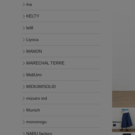
ina
KELTY
lelill
Liyoca
MANON
MARECHAL TERRE
MidiUmi
MIDIUMISOLID
mizuiro ind
Munich
mononogu
NARU factory