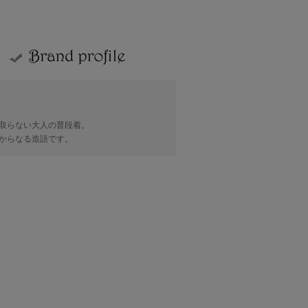
取らない大人の普段着。
" からなる造語です。