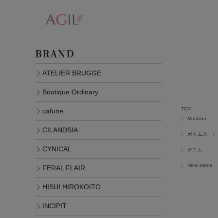
BRAND
ATELIER BRUGGE
Boutique Ordinary
TOP
cafune
MidiUmi
CILANDSIA
ボトムス
CYNICAL
デニム
New items
FERAL FLAIR
HISUI HIROKOITO
INCIPIT