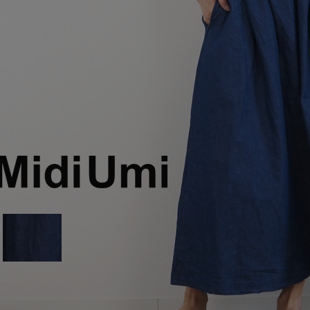
Squady
SUR MER
SYNANOGUE
S 53
TAGE/SON
THURIUM
tiny dinosaur
TOMOO
designs
その他(etc)