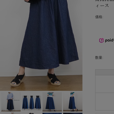
ィース
INCIPIT
ina
価格:
KELTY
lelill
Liyoca
数量:
MANON
MARECHAL
TERRE
MidiUmi
MIDIUMISOL
ID