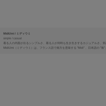
MidiUmi / ミディウミ
sinple / casual
着る人の内面が出るシンプルさ、着る人が何時も生き生きするカジュアルさ、気
MidiUmi（ミディウミ）は、フランス語で南方を意味する "Midi" 、日本語の "海