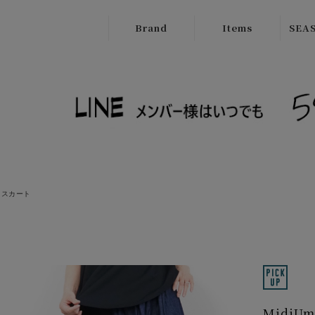
Brand
Items
SEAS
ATELIER
Outer
New
BRUGGE
Tops
SALE
Boutique
Bottoms
Ordinary
Onepiece
cafune
Bag
CILANDSIA
スカート
Wallet
CYNICAL
Goods
FERAL FLAIR
Shose
HISUI
HIROKOITO
Midi