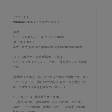
[ ブランド ]
MIDIUMISOLID / ミディウミソリッド
[素材]
コットン100% (レース)コットン100%
[サイズ/ FREE ]
実寸：着丈(前)60cm (後)67cm 裄丈55cm 身幅50cm
[ モデル着用サイズ感 (通常M、9号) ]
リラックスサイズフィットです。9号前後から11号程度
です。
(着用サイズ感は、あくまで目安で個人の感想です。各メ
ーカーによって、同じSやM表記でもサイズが異なりま
す。必ずサイズ表をお確かめ下さい。)
* モデルデータ (通常着用サイズM)
[ 身長166cm 肩幅43cm バスト85cm ウエスト
74cm ヒップ90cm 腿周り52cm 二の腕周り26cm