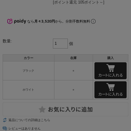
[ポイント還元 105ポイント～]
なら
月々3,520円
から。分割手数料無料
数量:
個
カラー
在庫
購入
ブラック
○
ホワイト
○
返品についての詳細はこちら
レビューはありません