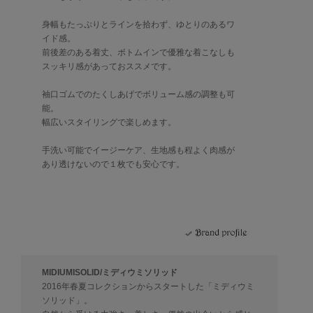
身幅もたっぷりとラインを拾わず、ゆとりのあるワ
イド感。
前後差のある着丈、ボトムインで優雅な着こなしも
スッキリ感があっておススメです。
袖口ゴムでのたくしあげでボリューム感の調整も可
能。
幅広いスタイリングで楽しめます。
手洗い可能でイージーケア、生地感も程よく肉感が
あり透けないので１枚でも安心です。
MIDIUMISOLID/ミディウミソリッド
2016年春夏コレクションからスタートした「ミディウミ
ソリッド」。